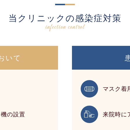
当クリニックの感染症対策
infection control
おいて
マスク着
浄機の設置
来院時に