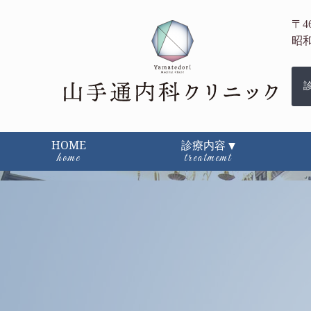
山手通内
〒4
昭
HOME
診療内容
home
treatmemt