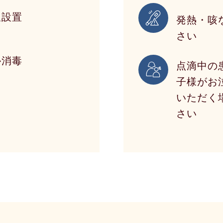
板設置
発熱・咳
さい
ル消毒
点滴中の
子様がお
いただく
さい